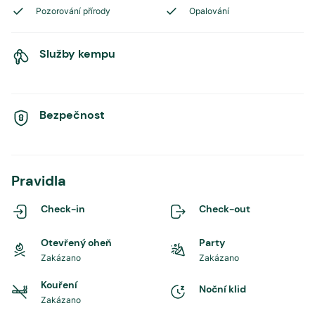
Pozorování přírody
Opalování
Služby kempu
Bezpečnost
Pravidla
Check-in
Check-out
Otevřený oheň
Party
Zakázano
Zakázano
Kouření
Noční klid
Zakázano