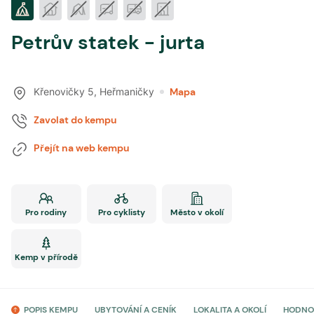
Petrův statek - jurta
Křenovičky 5
,
Heřmaničky
Mapa
Zavolat do kempu
Přejít na web kempu
Pro rodiny
Pro cyklisty
Město v okolí
Kemp v přírodě
POPIS KEMPU
UBYTOVÁNÍ A CENÍK
LOKALITA A OKOLÍ
HODNO