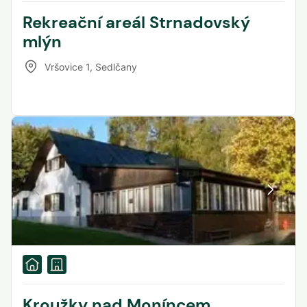
Rekreační areál Strnadovský
mlýn
Vršovice 1
,
Sedlčany
Kroužky nad Moníncem