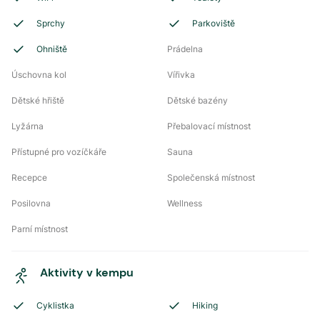
Sprchy
Parkoviště
Ohniště
Prádelna
Úschovna kol
Vířivka
Dětské hřiště
Dětské bazény
Lyžárna
Přebalovací místnost
Přístupné pro vozíčkáře
Sauna
Recepce
Společenská místnost
Posilovna
Wellness
Parní místnost
Aktivity v kempu
Cyklistka
Hiking