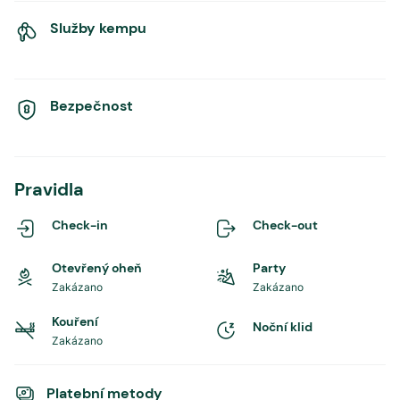
Služby kempu
Bezpečnost
Pravidla
Check-in
Check-out
Otevřený oheň
Party
Zakázano
Zakázano
Kouření
Noční klid
Zakázano
Platební metody