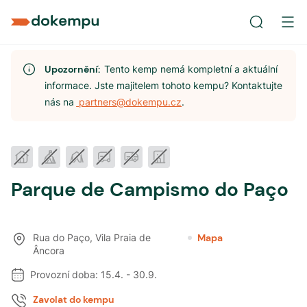
Upozornění:
Tento kemp nemá kompletní a aktuální
informace. Jste majitelem tohoto kempu? Kontaktujte
nás na
partners@dokempu.cz
.
Parque de Campismo do Paço
Rua do Paço
,
Vila Praia de
Mapa
Âncora
Provozní doba:
15.4.
-
30.9.
Zavolat do kempu