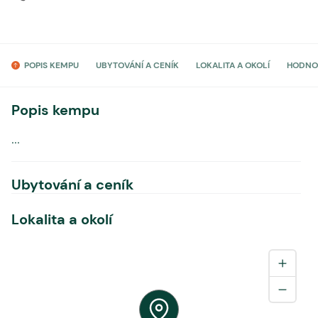
POPIS KEMPU
UBYTOVÁNÍ A CENÍK
LOKALITA A OKOLÍ
HODNO
Popis kempu
...
Ubytování a ceník
Lokalita a okolí