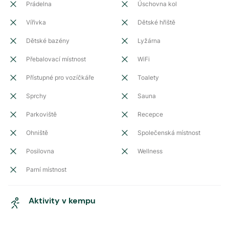
Prádelna
Úschovna kol
Vířivka
Dětské hřiště
Dětské bazény
Lyžárna
Přebalovací místnost
WiFi
Přístupné pro vozíčkáře
Toalety
Sprchy
Sauna
Parkoviště
Recepce
Ohniště
Společenská místnost
Posilovna
Wellness
Parní místnost
Aktivity v kempu