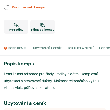
Přejít na web kempu
Pro rodiny
Zábava v kempu
POPIS KEMPU
UBYTOVÁNÍ A CENÍK
LOKALITA A OKOLÍ
HODNO
Popis kempu
Letní i zimní rekreace pro školy i rodiny s dětmi. Komplexní
ubytovací a stravovací služby. Možnost rekreačního vyžití (
vlastní vlek, půjčovna kol atd. ).
...
Ubytování a ceník