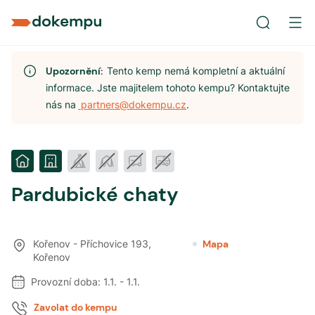
Upozornění:
Tento kemp nemá kompletní a aktuální
informace. Jste majitelem tohoto kempu? Kontaktujte
nás na
partners@dokempu.cz
.
Pardubické chaty
Kořenov - Příchovice 193
,
Mapa
Kořenov
Provozní doba:
1.1.
-
1.1.
Zavolat do kempu