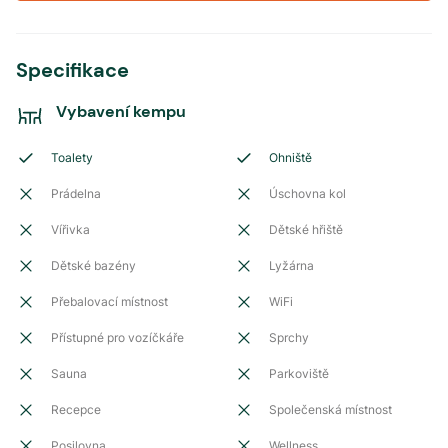
Specifikace
Vybavení kempu
Toalety
Ohniště
Prádelna
Úschovna kol
Vířivka
Dětské hřiště
Dětské bazény
Lyžárna
Přebalovací místnost
WiFi
Přístupné pro vozíčkáře
Sprchy
Sauna
Parkoviště
Recepce
Společenská místnost
Posilovna
Wellness