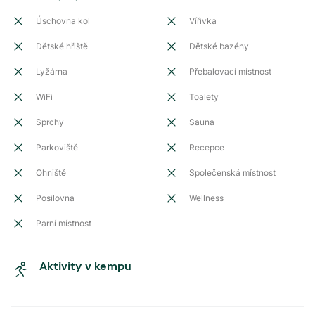
Úschovna kol
Vířivka
Dětské hřiště
Dětské bazény
Lyžárna
Přebalovací místnost
WiFi
Toalety
Sprchy
Sauna
Parkoviště
Recepce
Ohniště
Společenská místnost
Posilovna
Wellness
Parní místnost
Aktivity v kempu