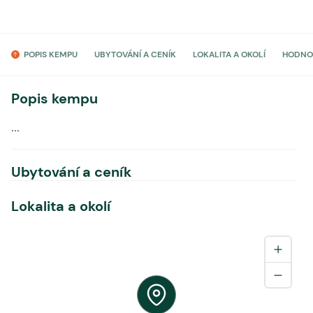
POPIS KEMPU
UBYTOVÁNÍ A CENÍK
LOKALITA A OKOLÍ
HODNO
Popis kempu
...
Ubytování a ceník
Lokalita a okolí