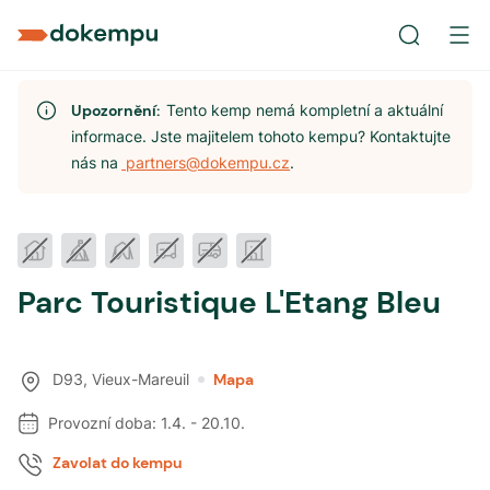
Upozornění:
Tento kemp nemá kompletní a aktuální
informace. Jste majitelem tohoto kempu? Kontaktujte
nás na
partners@dokempu.cz
.
Parc Touristique L'Etang Bleu
D93
,
Vieux-Mareuil
Mapa
Provozní doba:
1.4.
-
20.10.
Zavolat do kempu