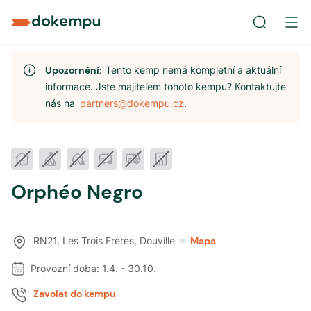
Upozornění:
Tento kemp nemá kompletní a aktuální
informace. Jste majitelem tohoto kempu? Kontaktujte
nás na
partners@dokempu.cz
.
Orphéo Negro
RN21, Les Trois Frères
,
Douville
Mapa
Provozní doba:
1.4.
-
30.10.
Zavolat do kempu