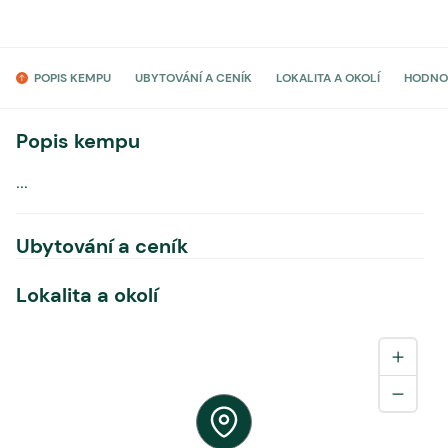
POPIS KEMPU
UBYTOVÁNÍ A CENÍK
LOKALITA A OKOLÍ
HODNO
Popis kempu
...
Ubytování a ceník
Lokalita a okolí