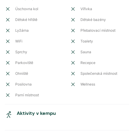
Úschovna kol
Vířivka
Dětské hřiště
Dětské bazény
Lyžárna
Přebalovací místnost
WiFi
Toalety
Sprchy
Sauna
Parkoviště
Recepce
Ohniště
Společenská místnost
Posilovna
Wellness
Parní místnost
Aktivity v kempu