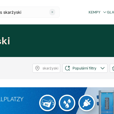
KEMPY
GL
ki
skarżyski
Populární filtry