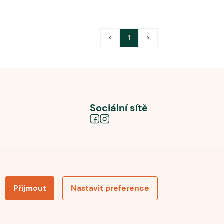
<
1
>
Sociální sítě
Přijmout
Nastavit preference
obních údajů
Souhlas se zpracováním osobních údajů
la pro recenze
Optimalizace pro vyhledávání