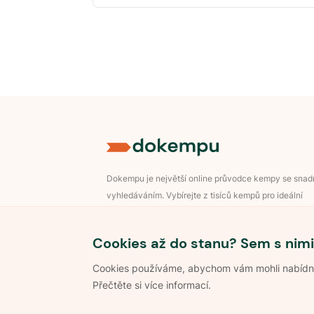
Dokempu je největší online průvodce kempy se sna
vyhledáváním. Vybírejte z tisíců kempů pro ideální
dovolenou v přírodě.
Přihlášení pro majitele
Cookies až do stanu? Sem s nimi
Cookies používáme, abychom vám mohli nabídnou
Přečtěte si více informací.
©
2026
Dokempu.cz. Všechna práva vyhrazena.