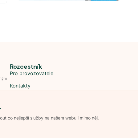
Rozcestník
Pro provozovatele
dným
Kontakty
.
t co nejlepší služby na našem webu i mimo něj.
Obchodní podmínky
Zpracování os
Pravidla soutěže Kemp roku
Pravid