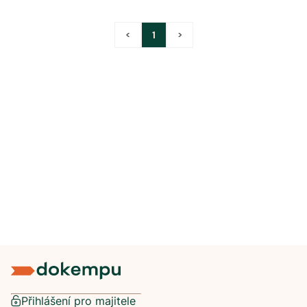
<
1
>
Přihlášení pro majitele