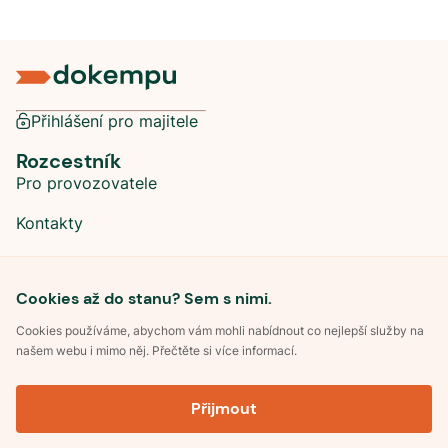
Přihlášení pro majitele
Rozcestník
Pro provozovatele
Kontakty
Sociální sítě
Cookies až do stanu? Sem s nimi.
Cookies používáme, abychom vám mohli nabídnout co nejlepší služby na
našem webu i mimo něj. Přečtěte si více informací.
©
2026
Dokempu.cz. Všechna práva vyhrazena.
Přijmout
Obchodní podmínky
Zpracování osobních údajů
Souhlas se zpracováním osobních údajů