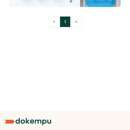
<
1
>