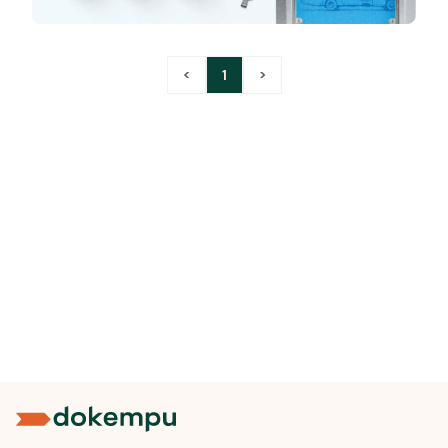
<
1
>