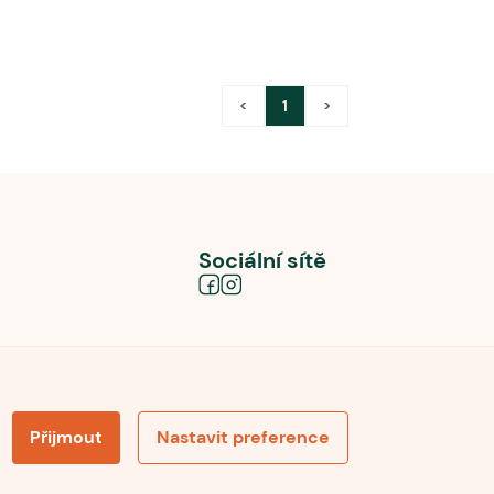
<
1
>
Sociální sítě
Přijmout
Nastavit preference
obních údajů
Souhlas se zpracováním osobních údajů
la pro recenze
Optimalizace pro vyhledávání