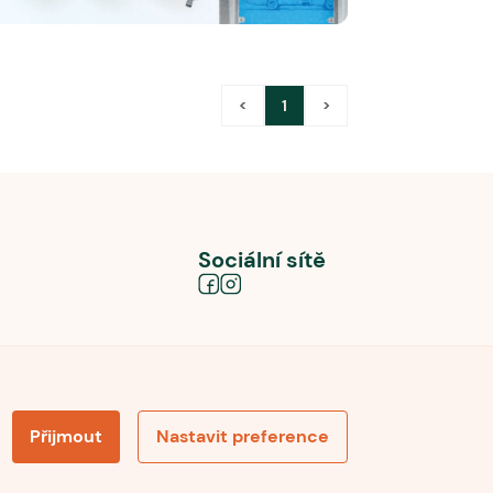
<
1
>
Sociální sítě
Přijmout
Nastavit preference
obních údajů
Souhlas se zpracováním osobních údajů
la pro recenze
Optimalizace pro vyhledávání