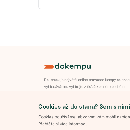
Dokempu je největší online průvodce kempy se sna
vyhledáváním. Vybírejte z tisíců kempů pro ideální
dovolenou v přírodě.
Přihlášení pro majitele
Cookies až do stanu? Sem s nimi
Cookies používáme, abychom vám mohli nabídnou
Přečtěte si více informací.
©
2026
Dokempu.cz. Všechna práva vyhrazena.