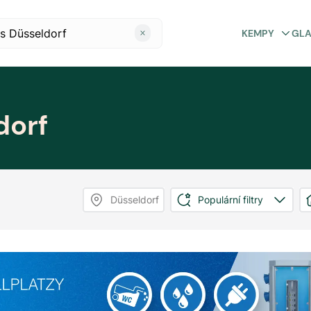
KEMPY
GL
dorf
Düsseldorf
Populární filtry