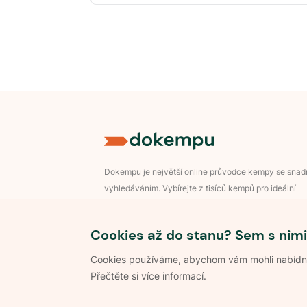
Dokempu je největší online průvodce kempy se sna
vyhledáváním. Vybírejte z tisíců kempů pro ideální
dovolenou v přírodě.
Přihlášení pro majitele
Cookies až do stanu? Sem s nimi
Cookies používáme, abychom vám mohli nabídnou
Přečtěte si více informací.
©
2026
Dokempu.cz. Všechna práva vyhrazena.