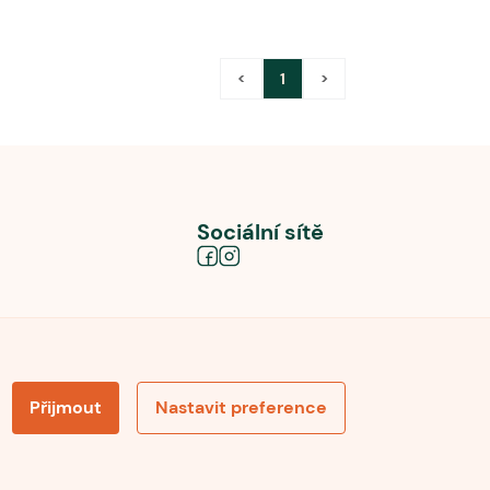
<
1
>
Sociální sítě
Přijmout
Nastavit preference
obních údajů
Souhlas se zpracováním osobních údajů
la pro recenze
Optimalizace pro vyhledávání