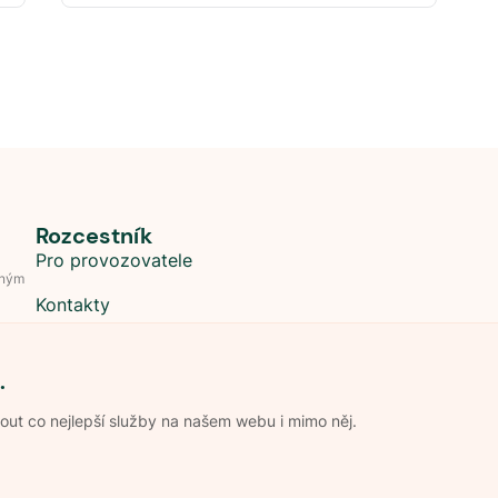
Rozcestník
Pro provozovatele
dným
Kontakty
.
t co nejlepší služby na našem webu i mimo něj.
Obchodní podmínky
Zpracování os
Pravidla soutěže Kemp roku
Pravid