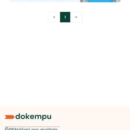
<
1
>
Přihlášení pro majitele