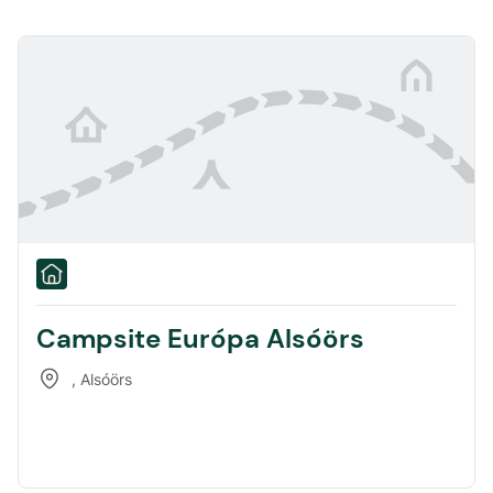
Campsite Európa Alsóörs
,
Alsóörs