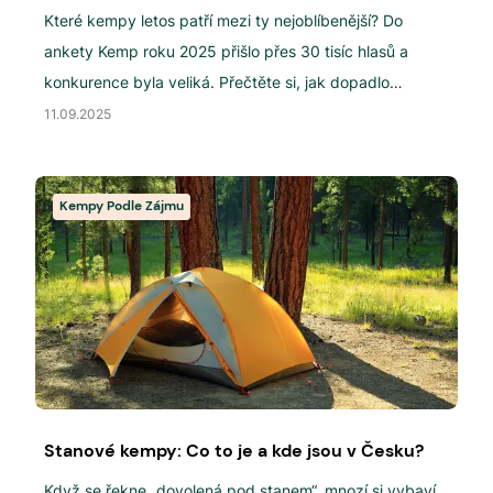
Které kempy letos patří mezi ty nejoblíbenější? Do
ankety Kemp roku 2025 přišlo přes 30 tisíc hlasů a
konkurence byla veliká. Přečtěte si, jak dopadlo
hlasování.
11.09.2025
Kempy Podle Zájmu
Stanové kempy: Co to je a kde jsou v Česku?
Když se řekne „dovolená pod stanem“, mnozí si vybaví