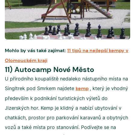
Mohlo by vás také zajímat:
11 tipů na nejlepší kempy v
Olomouckém kraji
11) Autocamp Nové Město
U přírodního koupaliště nedaleko nástupního místa na
Singltrek pod Smrkem najdete
kemp
, který je vhodný
především k podnikání turistických výletů do
Jizerských hor. Kemp je klidný a nabízí ubytování v
chatkách, prostor pro parkování karavanů a obytných
vozů a také místa pro stanování. Podívejte se na