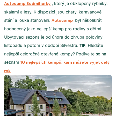
Autocamp Sedmihorky
, který je obklopený rybníky,
skalami a lesy. K dispozici jsou chaty, karavanové
stání a louka stanování.
Autocamp
byl několikrát
hodnocený jako nejlepší kemp pro rodiny s dětmi.
Ubytovací sezona je od února do zhruba poloviny
listopadu a potom v období Silvestra.
TIP:
Hledáte
nejlepší celoročně otevřené kempy? Podívejte se na
seznam
10 nejlepších kempů, kam můžete vyjet celý
rok
.