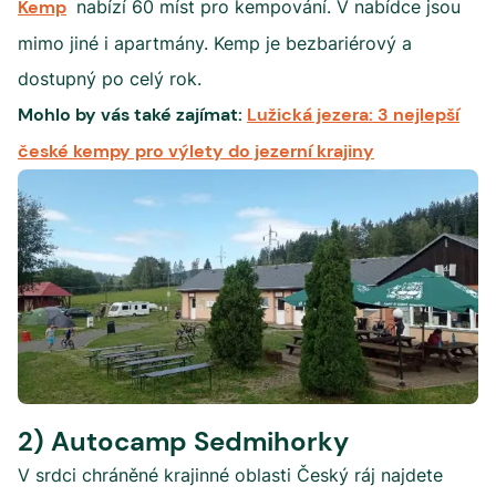
Kemp
nabízí 60 míst pro kempování. V nabídce jsou
mimo jiné i apartmány. Kemp je bezbariérový a
dostupný po celý rok.
Mohlo by vás také zajímat:
Lužická jezera: 3 nejlepší
české kempy pro výlety do jezerní krajiny
2) Autocamp Sedmihorky
V srdci chráněné krajinné oblasti Český ráj najdete