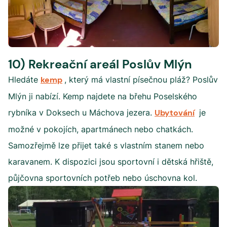
10) Rekreační areál Poslův Mlýn
Hledáte
kemp
, který má vlastní písečnou pláž? Poslův
Mlýn ji nabízí. Kemp najdete na břehu Poselského
rybníka v Doksech u Máchova jezera.
Ubytování
je
možné v pokojích, apartmánech nebo chatkách.
Samozřejmě lze přijet také s vlastním stanem nebo
karavanem. K dispozici jsou sportovní i dětská hřiště,
půjčovna sportovních potřeb nebo úschovna kol.