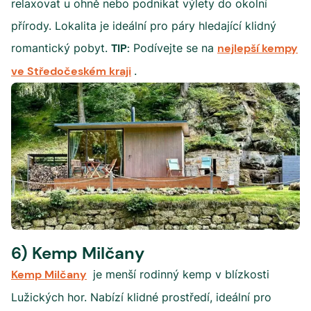
relaxovat u ohně nebo podnikat výlety do okolní
přírody. Lokalita je ideální pro páry hledající klidný
romantický pobyt.
TIP:
Podívejte se na
nejlepší kempy
ve Středočeském kraji
.
6) Kemp Milčany
Kemp Milčany
je menší rodinný kemp v blízkosti
Lužických hor. Nabízí klidné prostředí, ideální pro