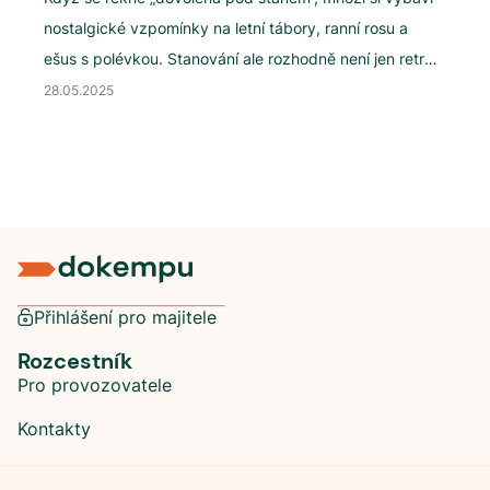
nostalgické vzpomínky na letní tábory, ranní rosu a
ešus s polévkou. Stanování ale rozhodně není jen retro
zážitek. Naopak, v posledních letech zažívají stanové
28.05.2025
kempy v Česku renesanci. Co jsou stanové kempy a
kde najdete ty, co jsou otevřené celoročně?
Přihlášení pro majitele
Rozcestník
Pro provozovatele
Kontakty