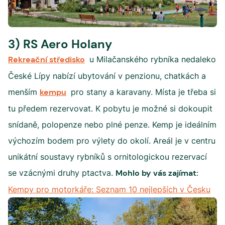
3) RS Aero Holany
Rekreační středisko
u Milačanského rybníka nedaleko
České Lípy nabízí ubytování v penzionu, chatkách a
menším
kempu
pro stany a karavany. Místa je třeba si
tu předem rezervovat. K pobytu je možné si dokoupit
snídaně, polopenze nebo plné penze. Kemp je ideálním
výchozím bodem pro výlety do okolí. Areál je v centru
unikátní soustavy rybníků s ornitologickou rezervací
se vzácnými druhy ptactva.
Mohlo by vás zajímat:
Kempy pro motorkáře: Seznam 10 nejlepších v Česku