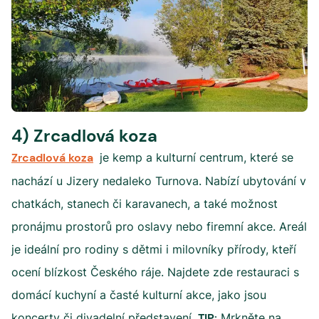
4) Zrcadlová koza
Zrcadlová koza
je kemp a kulturní centrum, které se
nachází u Jizery nedaleko Turnova. Nabízí ubytování v
chatkách, stanech či karavanech, a také možnost
pronájmu prostorů pro oslavy nebo firemní akce. Areál
je ideální pro rodiny s dětmi i milovníky přírody, kteří
ocení blízkost Českého ráje. Najdete zde restauraci s
domácí kuchyní a časté kulturní akce, jako jsou
koncerty či divadelní představení.
TIP:
Mrkněte na