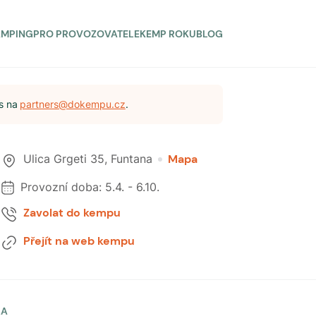
AMPING
PRO PROVOZOVATELE
KEMP ROKU
BLOG
s na
partners@dokempu.cz
.
Ulica Grgeti 35
,
Funtana
Mapa
Provozní doba:
5.4.
-
6.10.
Zavolat do kempu
Přejít na web kempu
LA