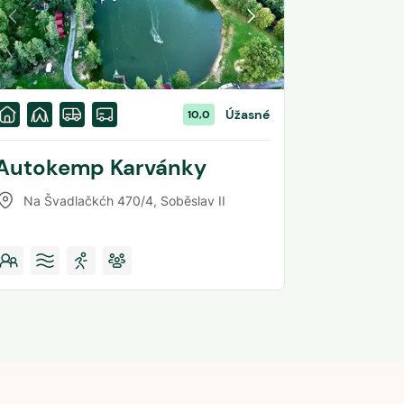
Úžasné
10,0
Autokemp Karvánky
Na Švadlačkćh 470/4
,
Soběslav II