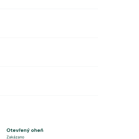
Otevřený oheň
Zakázano