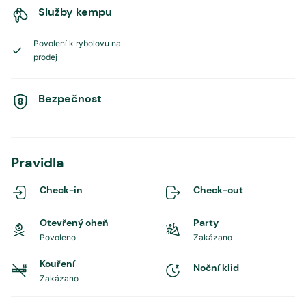
Služby kempu
Povolení k rybolovu na
prodej
Bezpečnost
Pravidla
Check-in
Check-out
Otevřený oheň
Party
Povoleno
Zakázano
Kouření
Noční klid
Zakázano