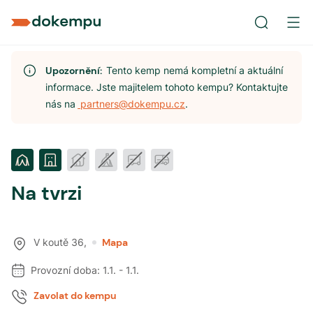
Upozornění:
Tento kemp nemá kompletní a aktuální
informace. Jste majitelem tohoto kempu? Kontaktujte
nás na
partners@dokempu.cz
.
Na tvrzi
V koutě 36
,
Mapa
Provozní doba:
1.1.
-
1.1.
Zavolat do kempu