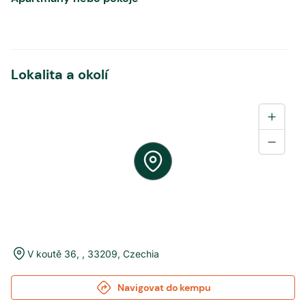
Lokalita a okolí
V koutě 36
,
,
33209
,
Czechia
Navigovat do kempu