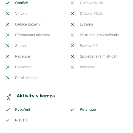
Ohniště
Úschovna kol
Vířivka
Dětské hřiště
Dětské bazény
Lyžárna
Přebalovací místnost
Přístupné pro vozíčkáře
Sauna
Parkoviště
Recepce
Společenská místnost
Posilovna
Wellness
Parní místnost
Aktivity v kempu
Rybaření
Petanque
Plavání