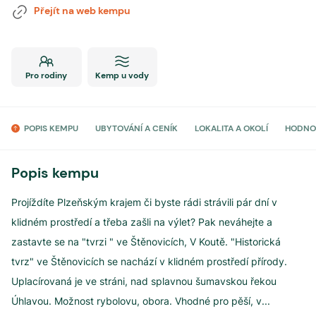
Přejít na web kempu
Pro rodiny
Kemp u vody
POPIS KEMPU
UBYTOVÁNÍ A CENÍK
LOKALITA A OKOLÍ
HODNO
Popis kempu
Projíždíte Plzeňským krajem či byste rádi strávili pár dní v
klidném prostředí a třeba zašli na výlet? Pak neváhejte a
zastavte se na "tvrzi " ve Štěnovicích, V Koutě. "Historická
tvrz" ve Štěnovicích se nachází v klidném prostředí přírody.
Uplacírovaná je ve stráni, nad splavnou šumavskou řekou
Úhlavou. Možnost rybolovu, obora. Vhodné pro pěší, v
...