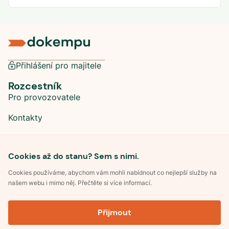
Přihlášení pro majitele
Rozcestník
Pro provozovatele
Kontakty
Sociální sítě
Cookies až do stanu? Sem s nimi.
Cookies používáme, abychom vám mohli nabídnout co nejlepší služby na
našem webu i mimo něj. Přečtěte si více informací.
©
2026
Dokempu.cz. Všechna práva vyhrazena.
Přijmout
Obchodní podmínky
Zpracování osobních údajů
Souhlas se zpracováním osobních údajů