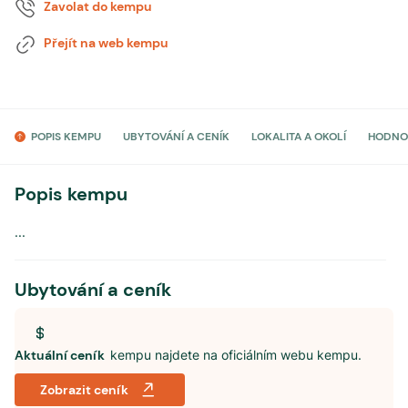
Zavolat do kempu
Přejít na web kempu
POPIS KEMPU
UBYTOVÁNÍ A CENÍK
LOKALITA A OKOLÍ
HODNO
Popis kempu
...
Ubytování a ceník
Aktuální ceník
kempu najdete na oficiálním webu kempu.
Zobrazit ceník