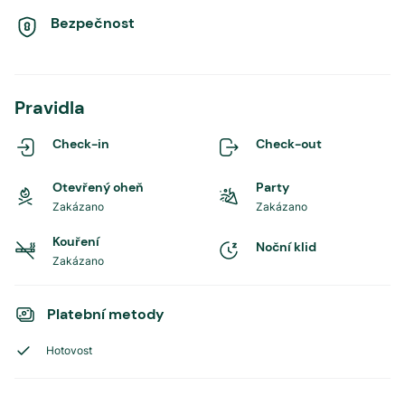
Bezpečnost
Pravidla
Check-in
Check-out
Otevřený oheň
Party
Zakázano
Zakázano
Kouření
Noční klid
Zakázano
Platební metody
Hotovost