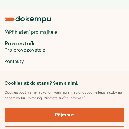
Přihlášení pro majitele
Rozcestník
Pro provozovatele
Kontakty
Sociální sítě
Cookies až do stanu? Sem s nimi.
Cookies používáme, abychom vám mohli nabídnout co nejlepší služby na
našem webu i mimo něj. Přečtěte si více informací.
©
2026
Dokempu.cz. Všechna práva vyhrazena.
Přijmout
Obchodní podmínky
Zpracování osobních údajů
Souhlas se zpracováním osobních údajů
Pravidla soutěže Kemp roku