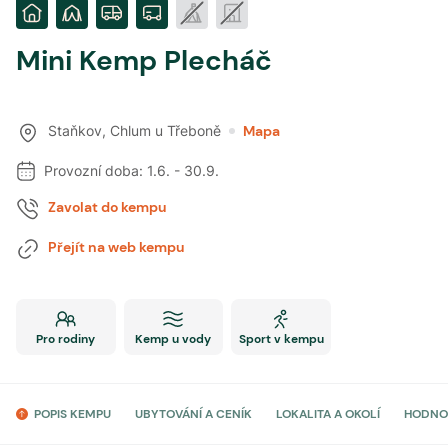
Mini Kemp Plecháč
Staňkov
,
Chlum u Třeboně
Mapa
Provozní doba:
1.6.
-
30.9.
Zavolat do kempu
Přejít na web kempu
Pro rodiny
Kemp u vody
Sport v kempu
POPIS KEMPU
UBYTOVÁNÍ A CENÍK
LOKALITA A OKOLÍ
HODNO