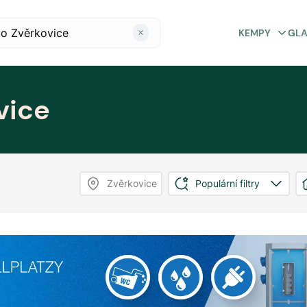
KEMPY
GL
vice
Zvěrkovice
Populární filtry