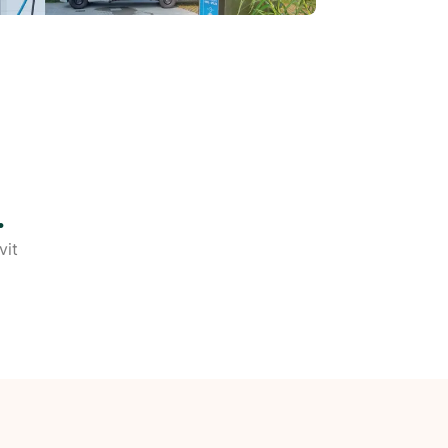
.
vit