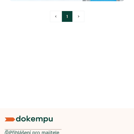
<
1
>
Přihlášení pro majitele