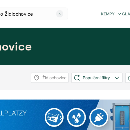
KEMPY
GL
hovice
Židlochovice
Populární filtry