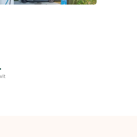
.
vit