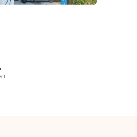
.
vit