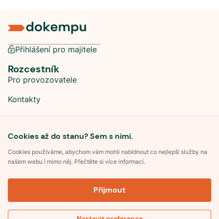
Přihlášení pro majitele
Rozcestník
Pro provozovatele
Kontakty
Sociální sítě
Cookies až do stanu? Sem s nimi.
Cookies používáme, abychom vám mohli nabídnout co nejlepší služby na
našem webu i mimo něj. Přečtěte si více informací.
©
2026
Dokempu.cz. Všechna práva vyhrazena.
Přijmout
Obchodní podmínky
Zpracování osobních údajů
Souhlas se zpracováním osobních údajů
Pravidla soutěže Kemp roku
Nastavit preference