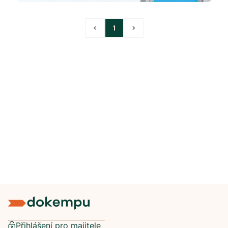
<
1
>
Přihlášení pro majitele