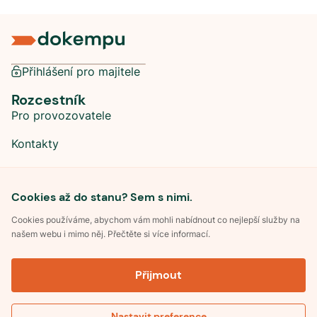
Přihlášení pro majitele
Rozcestník
Pro provozovatele
Kontakty
Sociální sítě
Cookies až do stanu? Sem s nimi.
Cookies používáme, abychom vám mohli nabídnout co nejlepší služby na
našem webu i mimo něj. Přečtěte si více informací.
©
2026
Dokempu.cz. Všechna práva vyhrazena.
Přijmout
Obchodní podmínky
Zpracování osobních údajů
Souhlas se zpracováním osobních údajů
Pravidla soutěže Kemp roku
Nastavit preference