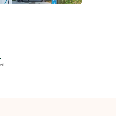
.
vit