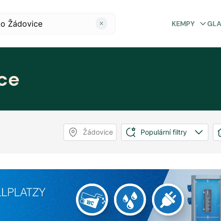
KEMPY
GL
ce
Žádovice
Populární filtry