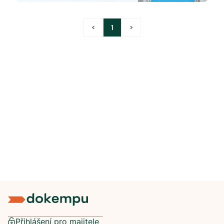
<
1
>
Přihlášení pro majitele