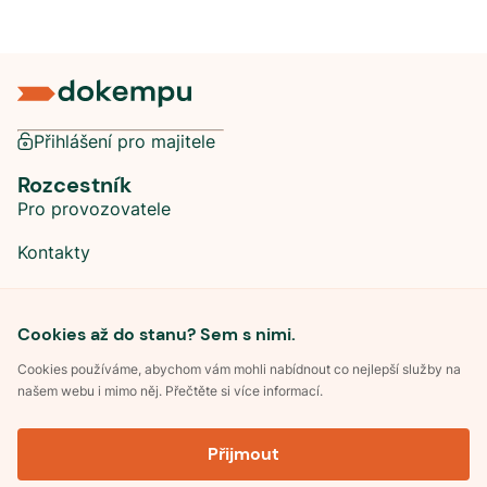
Přihlášení pro majitele
Rozcestník
Pro provozovatele
Kontakty
Sociální sítě
Cookies až do stanu? Sem s nimi.
Cookies používáme, abychom vám mohli nabídnout co nejlepší služby na
našem webu i mimo něj. Přečtěte si více informací.
©
2026
Dokempu.cz. Všechna práva vyhrazena.
Přijmout
Obchodní podmínky
Zpracování osobních údajů