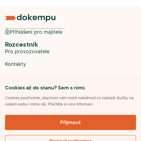
Přihlášení pro majitele
Rozcestník
Pro provozovatele
Kontakty
Sociální sítě
Cookies až do stanu? Sem s nimi.
Cookies používáme, abychom vám mohli nabídnout co nejlepší služby na
našem webu i mimo něj. Přečtěte si více informací.
©
2026
Dokempu.cz. Všechna práva vyhrazena.
Přijmout
Obchodní podmínky
Zpracování osobních údajů
Souhlas se zpracováním osobních údajů
Pravidla soutěže Kemp roku
Nastavit preference