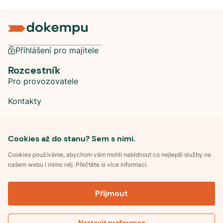
Přihlášení pro majitele
Rozcestník
Pro provozovatele
Kontakty
Sociální sítě
Cookies až do stanu? Sem s nimi.
Cookies používáme, abychom vám mohli nabídnout co nejlepší služby na
našem webu i mimo něj. Přečtěte si více informací.
©
2026
Dokempu.cz. Všechna práva vyhrazena.
Přijmout
Obchodní podmínky
Zpracování osobních údajů
Souhlas se zpracováním osobních údajů
Pravidla soutěže Kemp roku
Nastavit preference