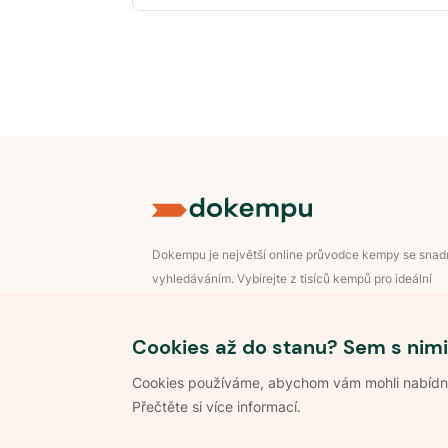
Dokempu je největší online průvodce kempy se sna
vyhledáváním. Vybírejte z tisíců kempů pro ideální
dovolenou v přírodě.
Přihlášení pro majitele
Cookies až do stanu? Sem s nimi
Cookies používáme, abychom vám mohli nabídnou
Přečtěte si více informací.
©
2026
Dokempu.cz. Všechna práva vyhrazena.