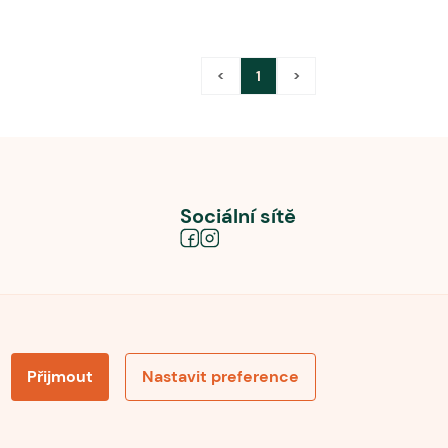
<
1
>
Sociální sítě
Přijmout
Nastavit preference
obních údajů
Souhlas se zpracováním osobních údajů
la pro recenze
Optimalizace pro vyhledávání