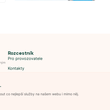
Rozcestník
Pro provozovatele
dným
Kontakty
.
t co nejlepší služby na našem webu i mimo něj.
Obchodní podmínky
Zpracování os
Pravidla soutěže Kemp roku
Pravid