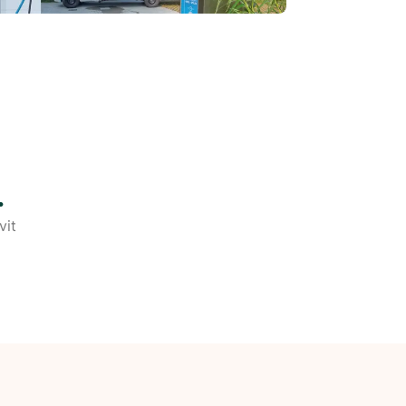
.
vit