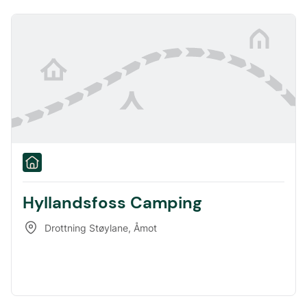
Hyllandsfoss Camping
Drottning Støylane
,
Åmot