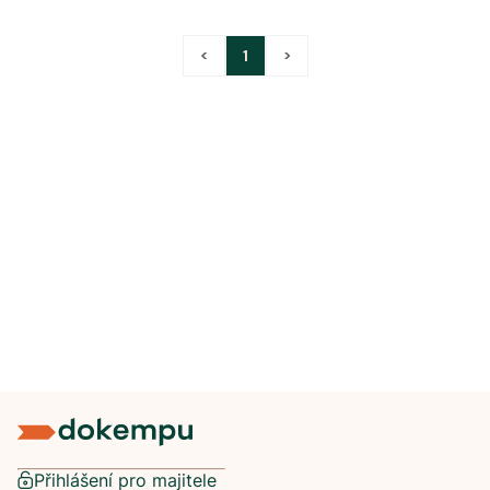
<
1
>
Přihlášení pro majitele