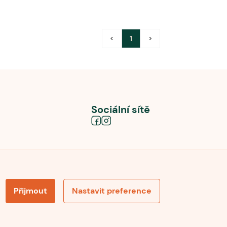
<
1
>
Sociální sítě
Přijmout
Nastavit preference
obních údajů
Souhlas se zpracováním osobních údajů
la pro recenze
Optimalizace pro vyhledávání