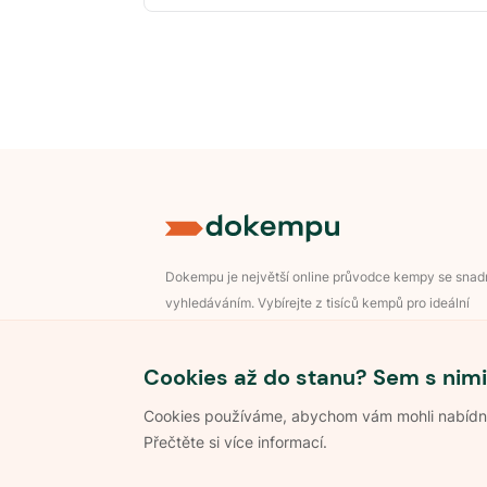
Dokempu je největší online průvodce kempy se sna
vyhledáváním. Vybírejte z tisíců kempů pro ideální
dovolenou v přírodě.
Přihlášení pro majitele
Cookies až do stanu? Sem s nimi
Cookies používáme, abychom vám mohli nabídnou
Přečtěte si více informací.
©
2026
Dokempu.cz. Všechna práva vyhrazena.