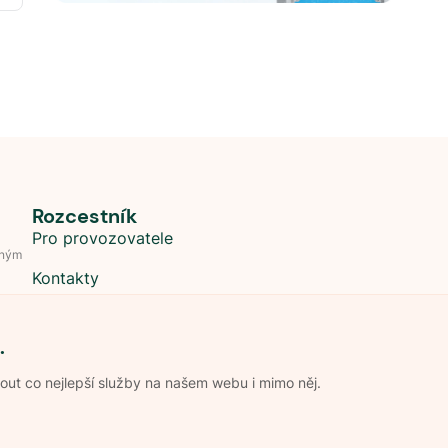
Rozcestník
Pro provozovatele
dným
Kontakty
.
t co nejlepší služby na našem webu i mimo něj.
Obchodní podmínky
Zpracování os
Pravidla soutěže Kemp roku
Pravid