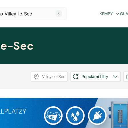
KEMPY
GL
le-Sec
Villey-le-Sec
Populární filtry