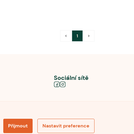
<
1
>
Sociální sítě
Přijmout
Nastavit preference