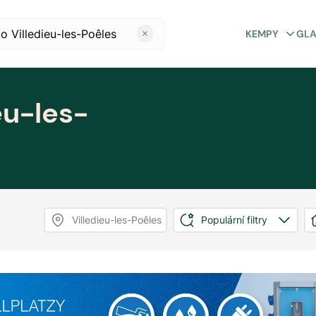
KEMPY
GL
eu-les-
Villedieu-les-Poêles
Populární filtry