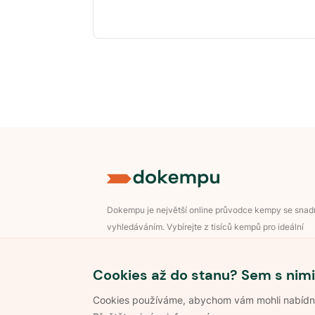
Dokempu je největší online průvodce kempy se sna
vyhledáváním. Vybírejte z tisíců kempů pro ideální
dovolenou v přírodě.
Přihlášení pro majitele
Cookies až do stanu? Sem s nimi
Cookies používáme, abychom vám mohli nabídnou