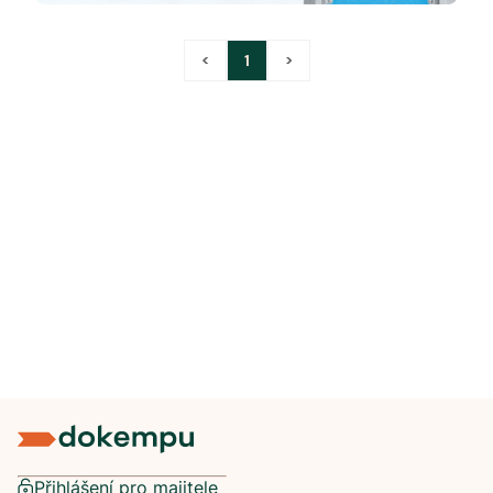
<
1
>
Přihlášení pro majitele