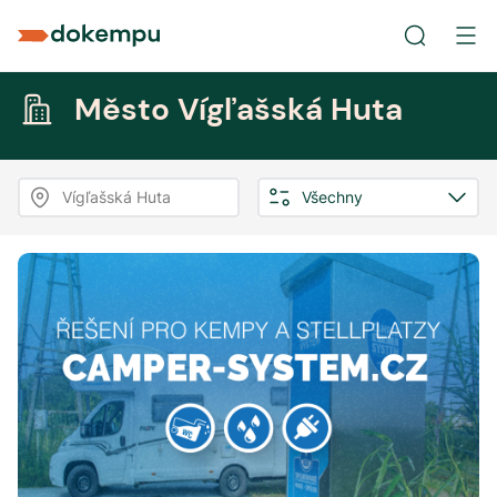
Město Vígľašská Huta
Vígľašská Huta
Všechny