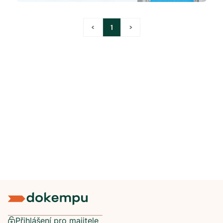
<
1
>
Přihlášení pro majitele