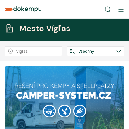
Město Vígľaš
Vígľaš
Všechny