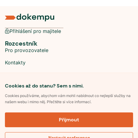
Přihlášení pro majitele
Rozcestník
Pro provozovatele
Kontakty
Sociální sítě
Cookies až do stanu? Sem s nimi.
Cookies používáme, abychom vám mohli nabídnout co nejlepší služby na
našem webu i mimo něj. Přečtěte si více informací.
©
2026
Dokempu.cz. Všechna práva vyhrazena.
Přijmout
Obchodní podmínky
Zpracování osobních údajů
Souhlas se zpracováním osobních údajů
Pravidla soutěže Kemp roku
Nastavit preference