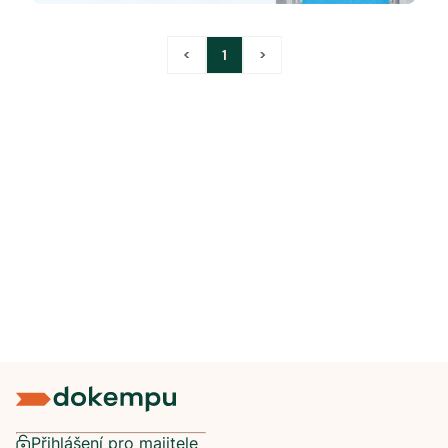
<
1
>
Přihlášení pro majitele