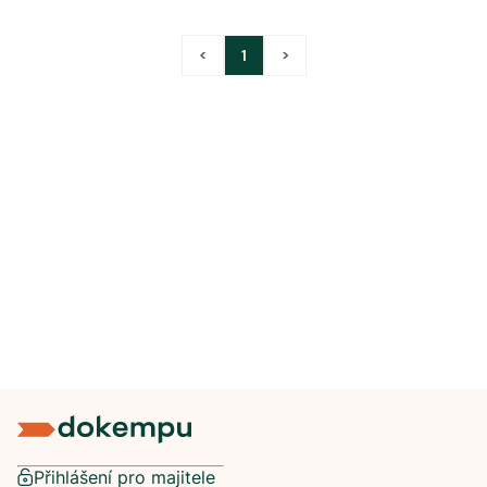
<
1
>
Přihlášení pro majitele