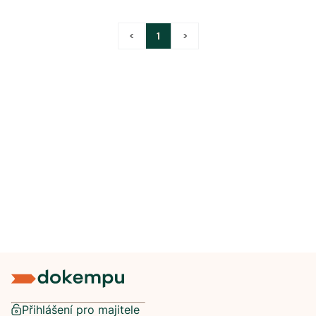
<
1
>
Přihlášení pro majitele