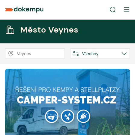
Město Veynes
Veynes
Všechny