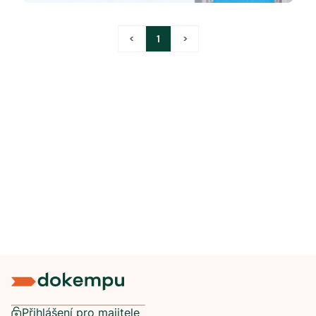
<
1
>
Přihlášení pro majitele