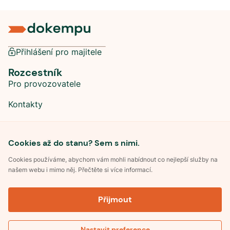
Přihlášení pro majitele
Rozcestník
Pro provozovatele
Kontakty
Sociální sítě
Cookies až do stanu? Sem s nimi.
Cookies používáme, abychom vám mohli nabídnout co nejlepší služby na
našem webu i mimo něj. Přečtěte si více informací.
©
2026
Dokempu.cz. Všechna práva vyhrazena.
Přijmout
Obchodní podmínky
Zpracování osobních údajů
Souhlas se zpracováním osobních údajů
Pravidla soutěže Kemp roku
Nastavit preference