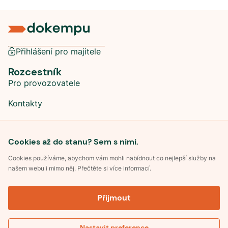
Přihlášení pro majitele
Rozcestník
Pro provozovatele
Kontakty
Sociální sítě
Cookies až do stanu? Sem s nimi.
Cookies používáme, abychom vám mohli nabídnout co nejlepší služby na
našem webu i mimo něj. Přečtěte si více informací.
©
2026
Dokempu.cz. Všechna práva vyhrazena.
Přijmout
Obchodní podmínky
Zpracování osobních údajů
Souhlas se zpracováním osobních údajů
Pravidla soutěže Kemp roku
Nastavit preference