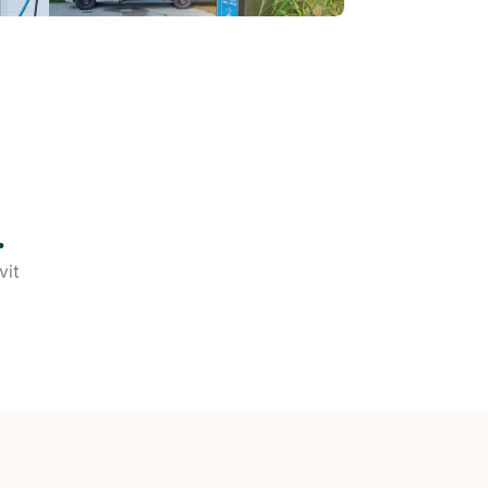
.
vit