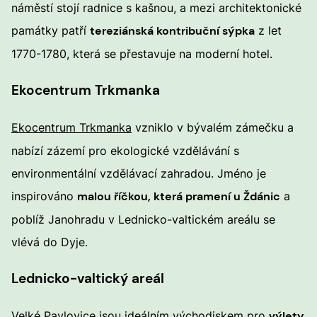
náměstí stojí radnice s kašnou, a mezi architektonické
památky patří
tereziánská kontribuční sýpka
z let
1770-1780, která se přestavuje na moderní hotel.
Ekocentrum Trkmanka
Ekocentrum Trkmanka
vzniklo v bývalém zámečku a
nabízí zázemí pro ekologické vzdělávání s
environmentální vzdělávací zahradou. Jméno je
inspirováno
malou říčkou, která pramení u Ždánic
a
poblíž Janohradu v Lednicko-valtickém areálu se
vlévá do Dyje.
Lednicko-valtický areál
Velké Pavlovice jsou ideálním východiskem pro
výlety