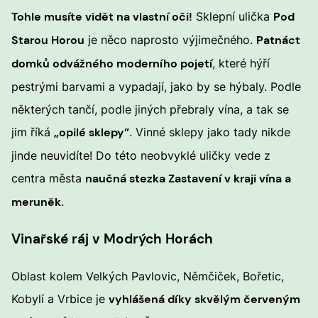
Tohle musíte vidět na vlastní oči!
Sklepní ulička
Pod
Starou Horou
je něco naprosto výjimečného.
Patnáct
domků odvážného moderního pojetí
, které hýří
pestrými barvami a vypadají, jako by se hýbaly. Podle
některých tančí, podle jiných přebraly vína, a tak se
jim říká
„opilé sklepy”
. Vinné sklepy jako tady nikde
jinde neuvidíte! Do této neobvyklé uličky vede z
centra města
naučná stezka Zastavení v kraji vína a
meruněk
.
Vinařské ráj v Modrých Horách
Oblast kolem Velkých Pavlovic, Němčiček, Bořetic,
Kobylí a Vrbice je
vyhlášená díky skvělým červeným