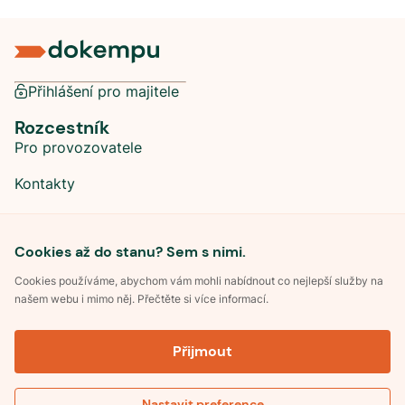
Přihlášení pro majitele
Rozcestník
Pro provozovatele
Kontakty
Sociální sítě
Cookies až do stanu? Sem s nimi.
Cookies používáme, abychom vám mohli nabídnout co nejlepší služby na
našem webu i mimo něj. Přečtěte si více informací.
©
2026
Dokempu.cz. Všechna práva vyhrazena.
Přijmout
Obchodní podmínky
Zpracování osobních údajů
Souhlas se zpracováním osobních údajů
Pravidla soutěže Kemp roku
Nastavit preference