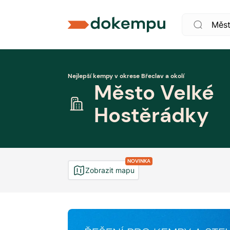
Nejlepší kempy v okrese Břeclav a okolí
Město Velké
Hostěrádky
NOVINKA
Zobrazit mapu