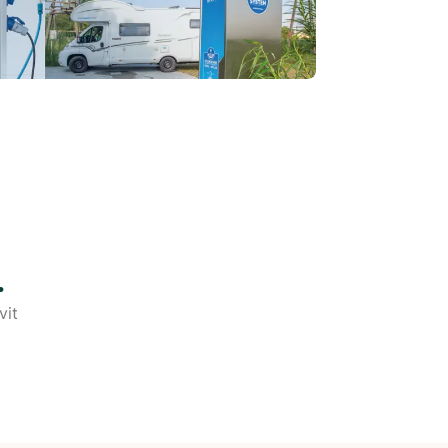
.
vit