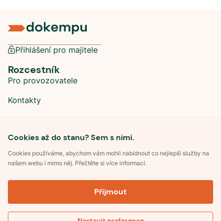
Přihlášení pro majitele
Rozcestník
Pro provozovatele
Kontakty
Sociální sítě
Cookies až do stanu? Sem s nimi.
Cookies používáme, abychom vám mohli nabídnout co nejlepší služby na
našem webu i mimo něj. Přečtěte si více informací.
©
2026
Dokempu.cz. Všechna práva vyhrazena.
Přijmout
Obchodní podmínky
Zpracování osobních údajů
Souhlas se zpracováním osobních údajů
Pravidla soutěže Kemp roku
Nastavit preference